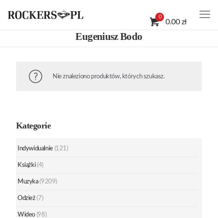
0
0.00 zł
Eugeniusz Bodo
Nie znaleziono produktów, których szukasz.
Kategorie
Indywidualnie
(121)
Książki
(4)
Muzyka
(9209)
Odzież
(7)
Wideo
(98)