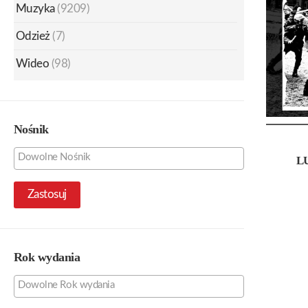
Muzyka
(9209)
Odzież
(7)
Wideo
(98)
Nośnik
L
Zastosuj
Rok wydania