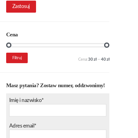
Zastosuj
Cena
Cena
Cena
Filtruj
Cena:
30 zł
—
40 zł
min.
maks.
Masz pytania? Zostaw numer, oddzwonimy!
Imię i nazwisko*
Adres email*