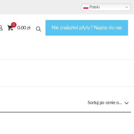
Polski
0
Nie znalazłeś płyty? Napisz do nas
0.00 zł