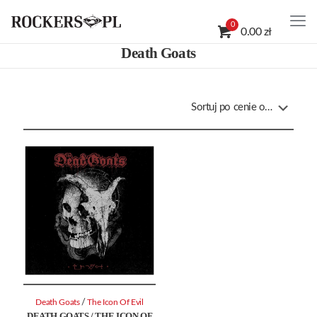
0
0.00 zł
Death Goats
/
Death Goats
The Icon Of Evil
DEATH GOATS / THE ICON OF