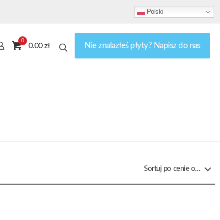
Polski
0
Nie znalazłeś płyty? Napisz do nas
0.00 zł