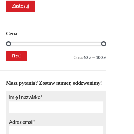
Zastosuj
Cena
Cena
Cena
Filtruj
Cena:
60 zł
—
100 zł
min.
maks.
Masz pytania? Zostaw numer, oddzwonimy!
Imię i nazwisko*
Adres email*