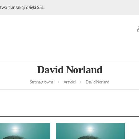
wo transakcji dzięki SSL
David Norland
Strona główna
Artyści
David Norland