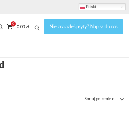
Polski
0
Nie znalazłeś płyty? Napisz do nas
0.00 zł
d