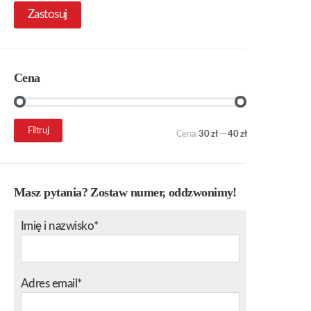
Zastosuj
Cena
Cena
Cena
Filtruj
Cena:
30 zł
—
40 zł
min.
maks.
Masz pytania? Zostaw numer, oddzwonimy!
Imię i nazwisko*
Adres email*