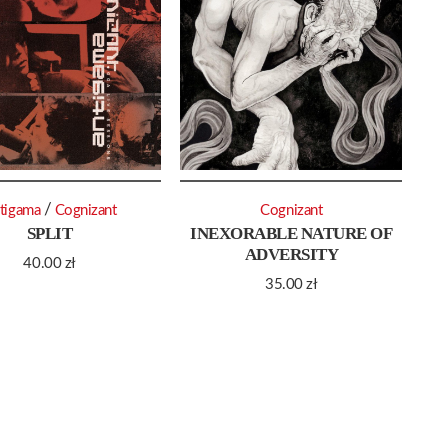
/
tigama
Cognizant
Cognizant
SPLIT
INEXORABLE NATURE OF
ADVERSITY
40.00
zł
35.00
zł