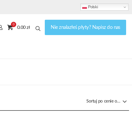
Polski
0
Nie znalazłeś płyty? Napisz do nas
0.00 zł