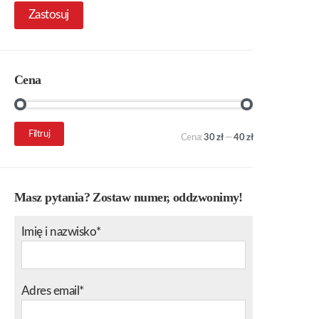
Zastosuj
Cena
Cena
Cena
Filtruj
Cena:
30 zł
—
40 zł
min.
maks.
Masz pytania? Zostaw numer, oddzwonimy!
Imię i nazwisko*
Adres email*