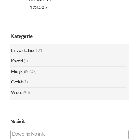
123.00
zł
Kategorie
Indywidualnie
(121)
Książki
(4)
Muzyka
(9209)
Odzież
(7)
Wideo
(98)
Nośnik