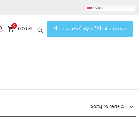
Polski
0
Nie znalazłeś płyty? Napisz do nas
0.00 zł