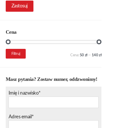
Zastosuj
Cena
Cena
Cena
Filtruj
Cena:
50 zł
—
140 zł
min.
maks.
Masz pytania? Zostaw numer, oddzwonimy!
Imię i nazwisko*
Adres email*