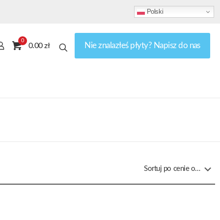
Polski
0
Nie znalazłeś płyty? Napisz do nas
0.00 zł