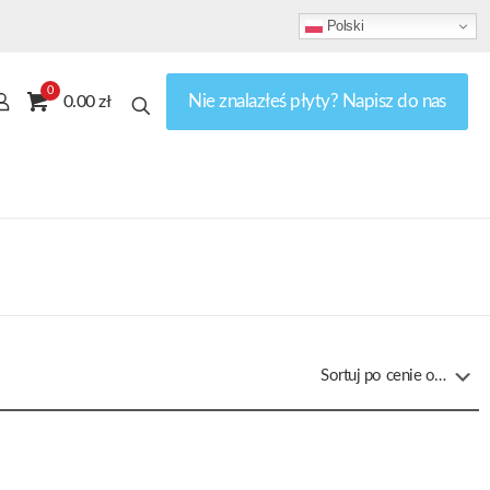
Polski
0
Nie znalazłeś płyty? Napisz do nas
0.00 zł