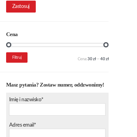
Zastosuj
Cena
Cena
Cena
Filtruj
Cena:
30 zł
—
40 zł
min.
maks.
Masz pytania? Zostaw numer, oddzwonimy!
Imię i nazwisko*
Adres email*