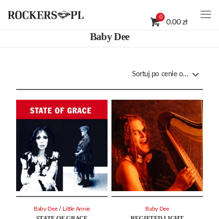
0
0.00 zł
Baby Dee
/
Baby Dee
Little Annie
Baby Dee
STATE OF GRACE
REGIFTED LIGHT