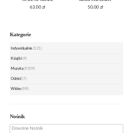
63.00
zł
50.00
zł
Kategorie
Indywidualnie
(121)
Książki
(4)
Muzyka
(9209)
Odzież
(7)
Wideo
(98)
Nośnik