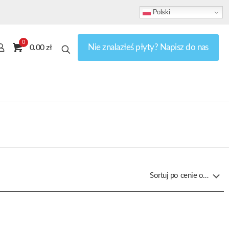
Polski
0
Nie znalazłeś płyty? Napisz do nas
0.00 zł