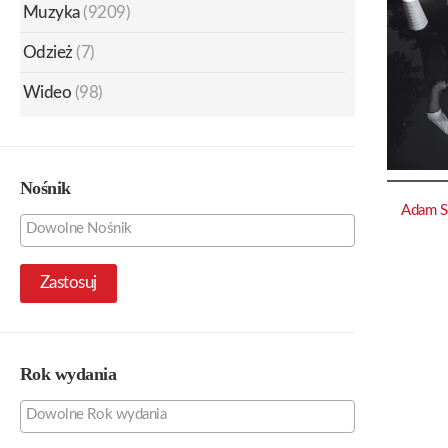
Muzyka
(9209)
Odzież
(7)
Wideo
(98)
Nośnik
Adam S
Zastosuj
Rok wydania