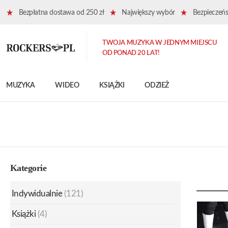
Bezpłatna dostawa od 250 zł
Największy wybór
Bezpieczeńst
TWOJA MUZYKA W JEDNYM MIEJSCU
OD PONAD 20 LAT!
MUZYKA
WIDEO
KSIĄŻKI
ODZIEŻ
Kategorie
Indywidualnie
(121)
Książki
(4)