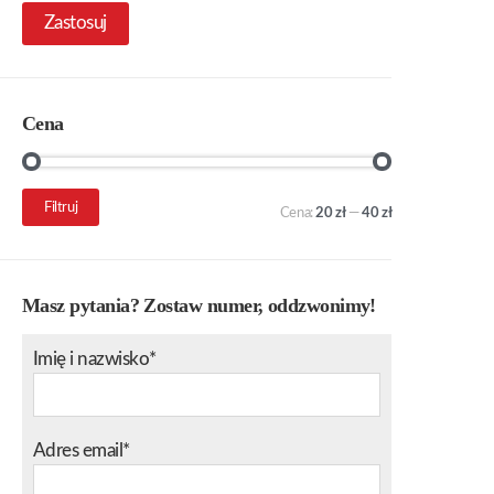
Zastosuj
Cena
Cena
Cena
Filtruj
Cena:
20 zł
—
40 zł
min.
maks.
Masz pytania? Zostaw numer, oddzwonimy!
Imię i nazwisko*
Adres email*