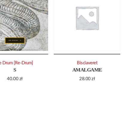
e Drum [Re-Drum]
Bisclaveret
S
AMALGAME
40.00
zł
28.00
zł