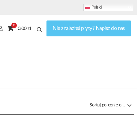
Polski
0
Nie znalazłeś płyty? Napisz do nas
0.00 zł