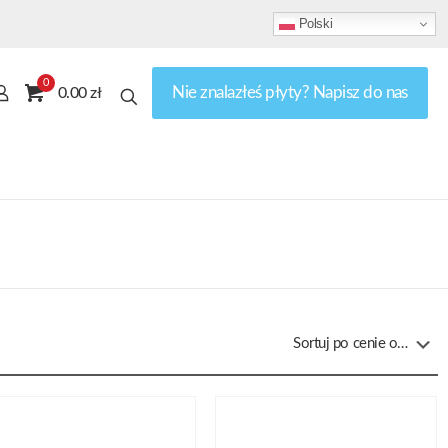
Polski
0
Nie znalazłeś płyty? Napisz do nas
0.00 zł