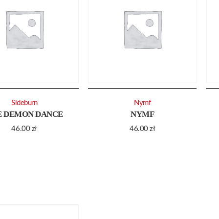
Sideburn
Nymf
E DEMON DANCE
NYMF
46.00
zł
46.00
zł