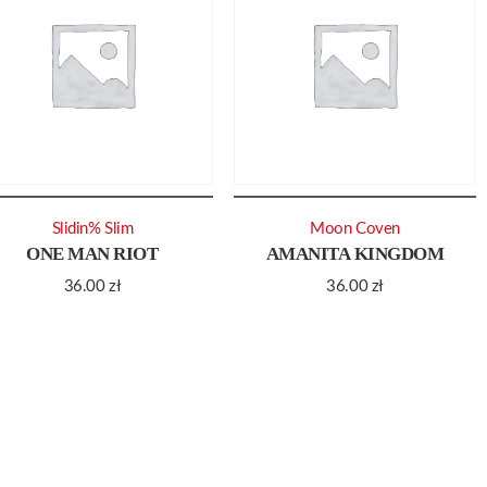
Slidin% Slim
Moon Coven
ONE MAN RIOT
AMANITA KINGDOM
36.00
zł
36.00
zł