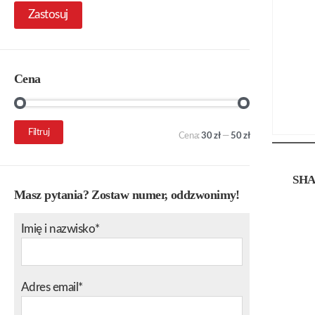
Zastosuj
Cena
Cena
Cena
Filtruj
Cena:
30 zł
—
50 zł
min.
maks.
SHA
Masz pytania? Zostaw numer, oddzwonimy!
Imię i nazwisko*
Adres email*