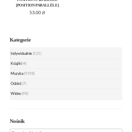
[POSITION PARALLÈLE]
53.00
zł
Kategorie
Indywidualnie
(121)
Książki
(4)
Muzyka
(9198)
Odzież
(7)
Wideo
(98)
Nośnik