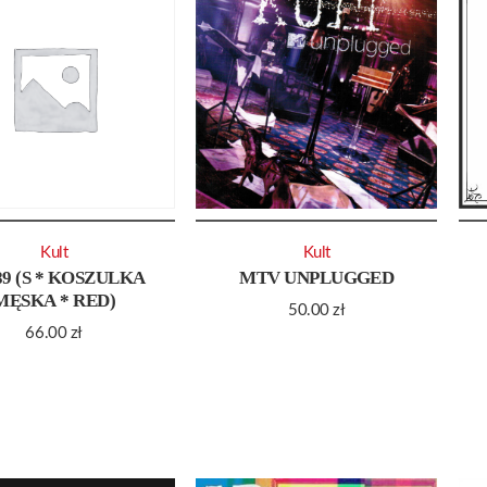
Kult
Kult
 89 (S * KOSZULKA
MTV UNPLUGGED
MĘSKA * RED)
50.00
zł
66.00
zł