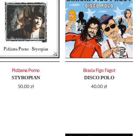
Pidżama Porno
Bracia Figo Fagot
STYROPIAN
DISCO POLO
50.00
zł
40.00
zł