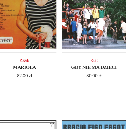
Kazik
Kult
MARIOLA
GDY NIE MA DZIECI
82.00
zł
80.00
zł