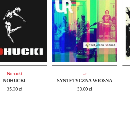
Nohucki
Ur
NOHUCKI
SYNTETYCZNA WIOSNA
35.00
zł
33.00
zł