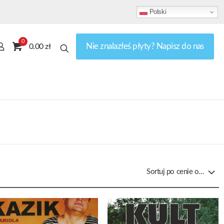
Polski
0
Nie znalazłeś płyty? Napisz do nas
0.00 zł