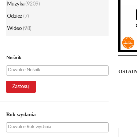
Muzyka
(9209)
Odzież
(7)
Wideo
(98)
Nośnik
OSTATN
Zastosuj
Rok wydania