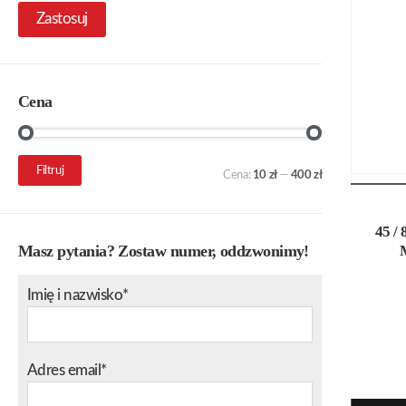
Zastosuj
Cena
Cena
Cena
Filtruj
Cena:
10 zł
—
400 zł
min.
maks.
45 /
Masz pytania? Zostaw numer, oddzwonimy!
Imię i nazwisko*
Adres email*