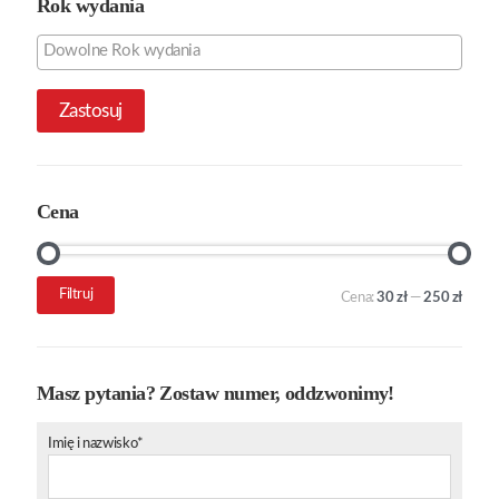
Rok wydania
Zastosuj
Cena
Cena
Cena
Filtruj
Cena:
30 zł
—
250 zł
min.
maks.
Masz pytania? Zostaw numer, oddzwonimy!
Imię i nazwisko*