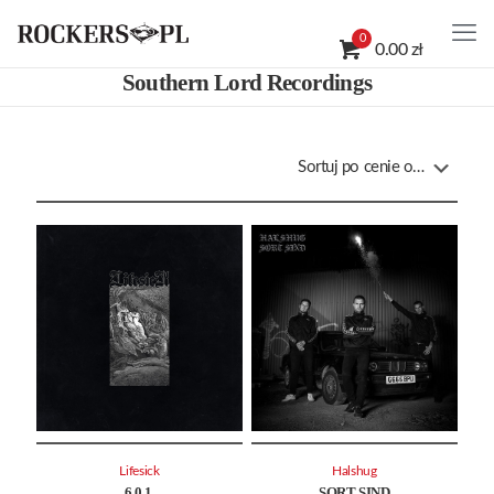
0
0.00 zł
Southern Lord Recordings
Lifesick
Halshug
6.0.1.
SORT SIND