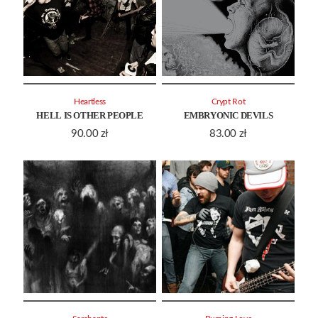
Heartless
Crypt Rot
HELL IS OTHER PEOPLE
EMBRYONIC DEVILS
90.00
zł
83.00
zł