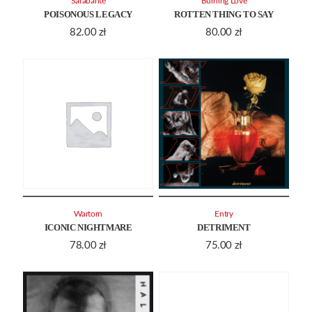
Sarabante
Burning Love
POISONOUS LEGACY
ROTTEN THING TO SAY
82.00
zł
80.00
zł
Wartorn
Entry
ICONIC NIGHTMARE
DETRIMENT
78.00
zł
75.00
zł