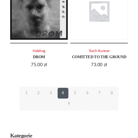
Halshug
Torch Runner
DROM
COMITTED TO THE GROUND
75.00
zł
73.00
zł
1
2
3
4
5
6
7
8
9
Kategorie