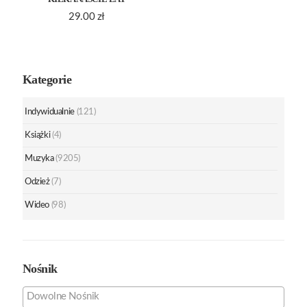
29.00
zł
Kategorie
Indywidualnie
(121)
Książki
(4)
Muzyka
(9205)
Odzież
(7)
Wideo
(98)
Nośnik