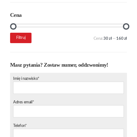
Cena
Cena
Cena
Filtruj
Cena:
30 zł
—
160 zł
min.
maks.
Masz pytania? Zostaw numer, oddzwonimy!
Imię i nazwisko*
Adres email*
Telefon*