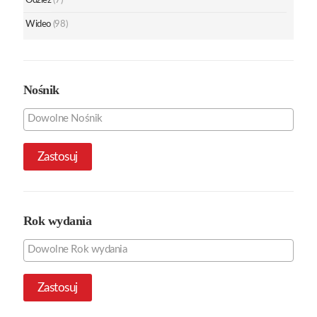
Odzież
(7)
Wideo
(98)
Nośnik
Zastosuj
Rok wydania
Zastosuj