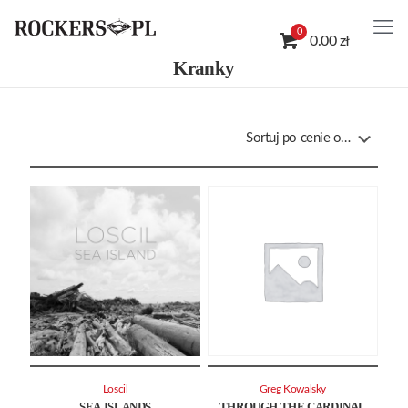
0
0.00 zł
Kranky
Loscil
Greg Kowalsky
SEA ISLANDS
THROUGH THE CARDINAL