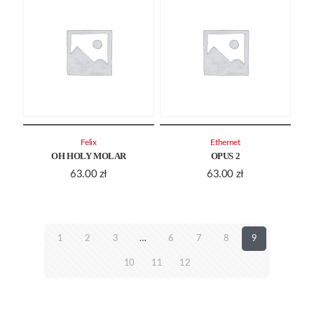
Felix
Ethernet
OH HOLY MOLAR
OPUS 2
63.00
zł
63.00
zł
1
2
3
…
6
7
8
9
10
11
12