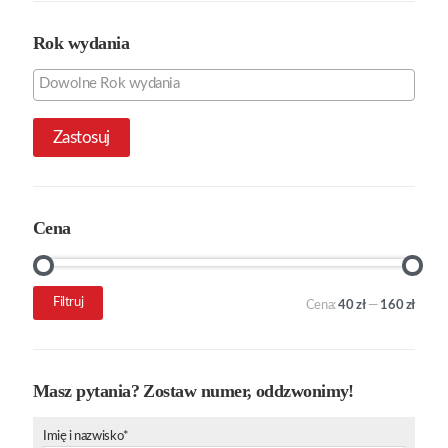
Rok wydania
Zastosuj
Cena
Cena
Cena
Filtruj
Cena:
40 zł
—
160 zł
min.
maks.
Masz pytania? Zostaw numer, oddzwonimy!
Imię i nazwisko*