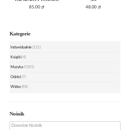
85.00
zł
48.00
zł
Kategorie
Indywidualnie
(121)
Książki
(4)
Muzyka
(9205)
Odzież
(7)
Wideo
(98)
Nośnik