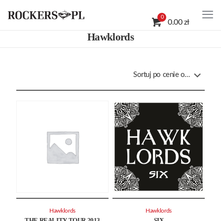
0
0.00 zł
Hawklords
Hawklords
Hawklords
THE REALITY TOUR 2013
SIX