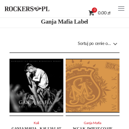
0
0.00 zł
Ganja Mafia Label
Kali
Ganja Mafia
GANJA MAFIA – KALI 20 LAT
W.C.S.K. [WIESZ CO SIĘ