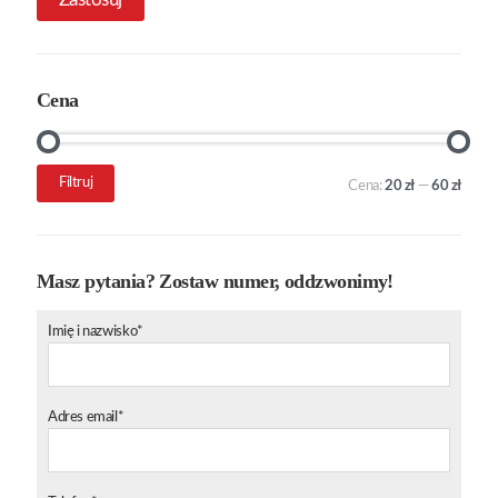
Cena
Cena
Cena
Filtruj
Cena:
20 zł
—
60 zł
min.
maks.
Masz pytania? Zostaw numer, oddzwonimy!
Imię i nazwisko*
Adres email*