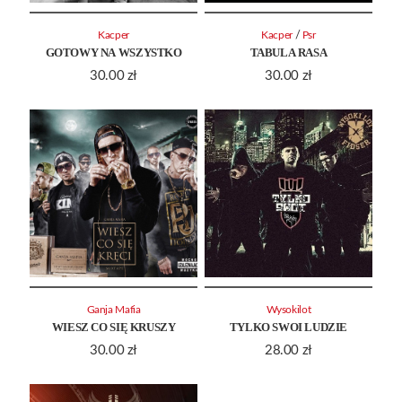
/
Kacper
Kacper
Psr
GOTOWY NA WSZYSTKO
TABULA RASA
30.00
zł
30.00
zł
Ganja Mafia
Wysokilot
WIESZ CO SIĘ KRUSZY
TYLKO SWOI LUDZIE
30.00
zł
28.00
zł