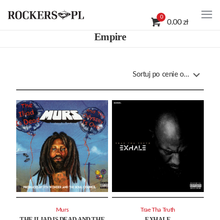
0
0.00 zł
Empire
Murs
Trae Tha Truth
THE ILIAD IS DEAD AND THE
EXHALE