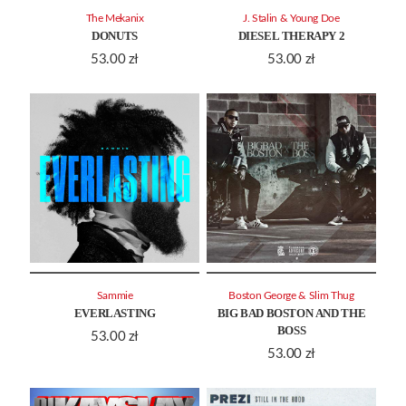
The Mekanix
J. Stalin & Young Doe
DONUTS
DIESEL THERAPY 2
53.00
zł
53.00
zł
Sammie
Boston George & Slim Thug
EVERLASTING
BIG BAD BOSTON AND THE
BOSS
53.00
zł
53.00
zł