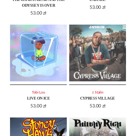
ODYSSEY IS OVER
53.00
zł
53.00
zł
Tobi Lou
J. Stalin
LIVE ON ICE
CYPRESS VILLAGE
53.00
zł
53.00
zł