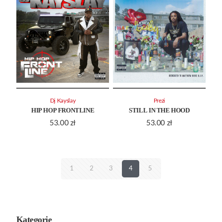
Dj Kayslay
Prezi
HIP HOP FRONTLINE
STILL IN THE HOOD
53.00
zł
53.00
zł
1
2
3
4
5
Kategorie