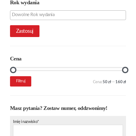
Rok wydania
Zastosuj
Cena
Cena
Cena
Filtruj
Cena:
50 zł
—
160 zł
min.
maks.
Masz pytania? Zostaw numer, oddzwonimy!
Imię i nazwisko*