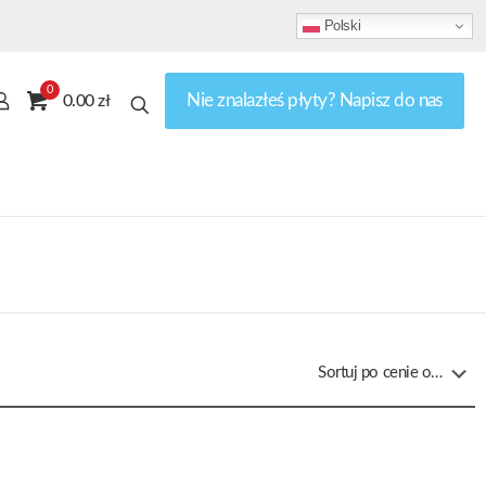
Polski
0
Nie znalazłeś płyty? Napisz do nas
0.00 zł