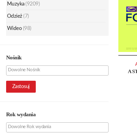
Muzyka
(9209)
Odzież
(7)
Wideo
(98)
Nośnik
A S
Zastosuj
Rok wydania