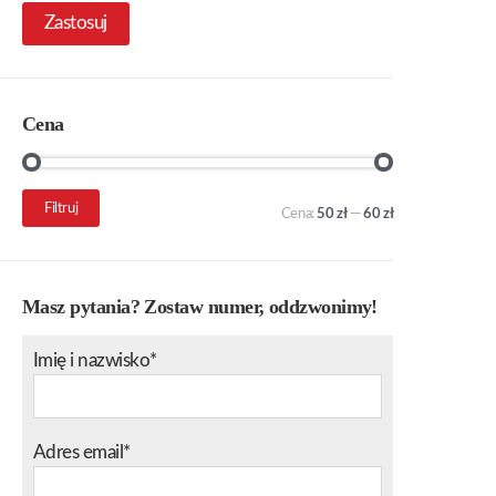
Zastosuj
Cena
Cena
Cena
Filtruj
Cena:
50 zł
—
60 zł
min.
maks.
Masz pytania? Zostaw numer, oddzwonimy!
Imię i nazwisko*
Adres email*