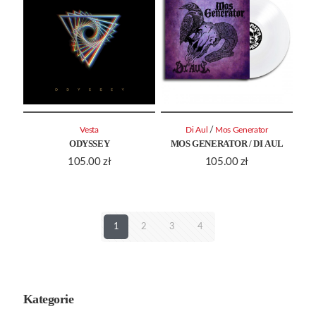
/
Vesta
Di Aul
Mos Generator
ODYSSEY
MOS GENERATOR / DI AUL
105.00
zł
105.00
zł
1
2
3
4
Kategorie