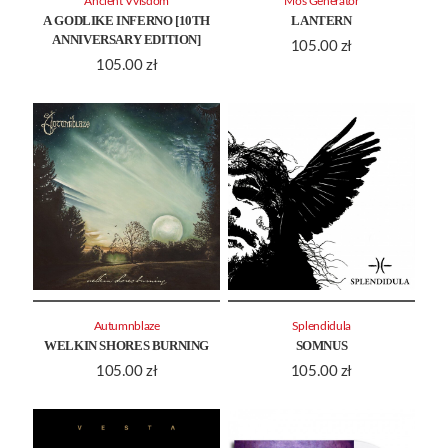
Ancient Vvisdom
Mos Generator
A GODLIKE INFERNO [10TH
LANTERN
ANNIVERSARY EDITION]
105.00
zł
105.00
zł
Autumnblaze
Splendidula
WELKIN SHORES BURNING
SOMNUS
105.00
zł
105.00
zł