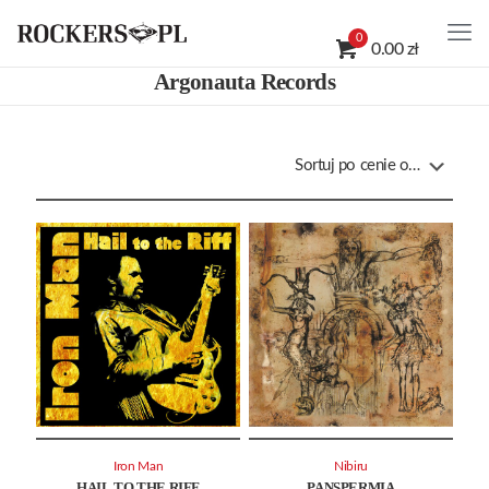
0
0.00 zł
Argonauta Records
Iron Man
Nibiru
HAIL TO THE RIFF
PANSPERMIA