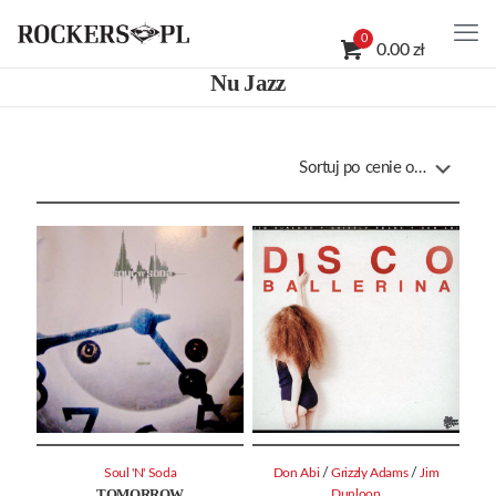
0
0.00 zł
Nu Jazz
/
/
Soul 'N' Soda
Don Abi
Grizzly Adams
Jim
TOMORROW
Dunloop