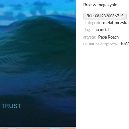
Brak w magazynie
SKU:
0849320036715
kategorie:
metal
,
muzyka
tag:
nu metal
artysta:
Papa Roach
numer katalogowy:
ESM