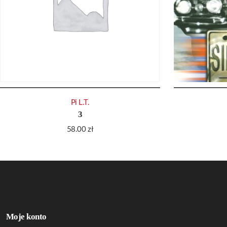
Pi L.T.
3
58.00
zł
Moje konto