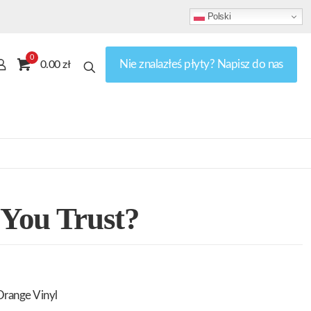
Polski
0
Nie znalazłeś płyty? Napisz do nas
0.00 zł
You Trust?
Orange Vinyl