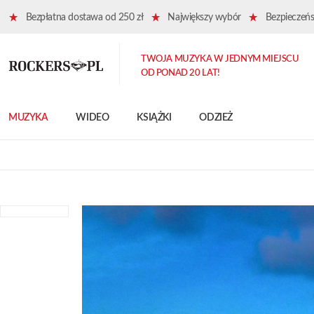
Bezpłatna dostawa od 250 zł
Największy wybór
Bezpieczeńst
TWOJA MUZYKA W JEDNYM MIEJSCU
OD PONAD 20 LAT!
MUZYKA
WIDEO
KSIĄŻKI
ODZIEŻ