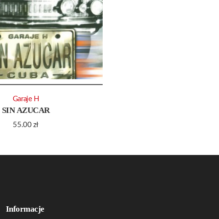
Garaje H
SIN AZUCAR
55.00
zł
Informacje