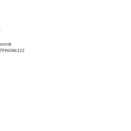
a
ecords
7996086122