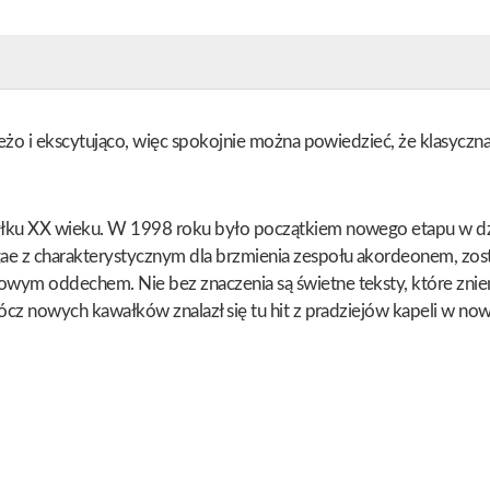
wieżo i ekscytująco, więc spokojnie można powiedzieć, że klasyczn
yłku XX wieku. W 1998 roku było początkiem nowego etapu w dział
e z charakterystycznym dla brzmienia zespołu akordeonem, zost
owym oddechem. Nie bez znaczenia są świetne teksty, które znien
rócz nowych kawałków znalazł się tu hit z pradziejów kapeli w now