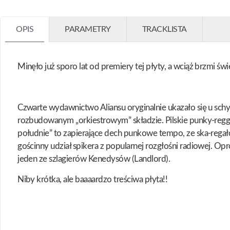
OPIS
PARAMETRY
TRACKLISTA
Minęło już sporo lat od premiery tej płyty, a wciąż brzmi ś
Czwarte wydawnictwo Aliansu oryginalnie ukazało się u sch
rozbudowanym „orkiestrowym” składzie. Pilskie punky-regga
południe” to zapierające dech punkowe tempo, ze ska-regał
gościnny udział spikera z popularnej rozgłośni radiowej. Op
jeden ze szlagierów Kenedysów (Landlord).
Niby krótka, ale baaaardzo treściwa płyta!!