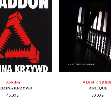
Abaddon
A Dead Forest Ind
DZINA KRZYWD
ANTIQUE
45.00
zł
80.00
zł