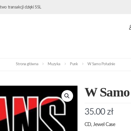
wo transakcji dzięki SSL
Strona główna
Muzyka
Punk
W Samo Południe
W Samo 
35.00
zł
CD, Jewel Case