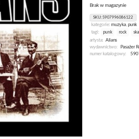
Brak w magazynie
SKU:
5907996086122
kategorie:
muzyka
,
punk
tagi:
punk
rock
sk
artysta:
Alians
wydawnictwo:
Pasażer R
numer katalogowy:
590