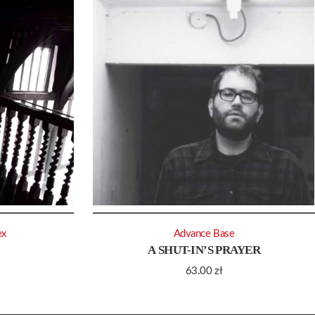
ex
Advance Base
A SHUT-IN’S PRAYER
63.00
zł