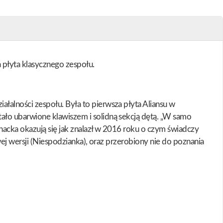
a płyta klasycznego zespołu.
alności zespołu. Była to pierwsza płyta Aliansu w
ało ubarwione klawiszem i solidną sekcją dętą. „W samo
acka okazują się jak znalazł w 2016 roku o czym świadczy
ej wersji (Niespodzianka), oraz przerobiony nie do poznania