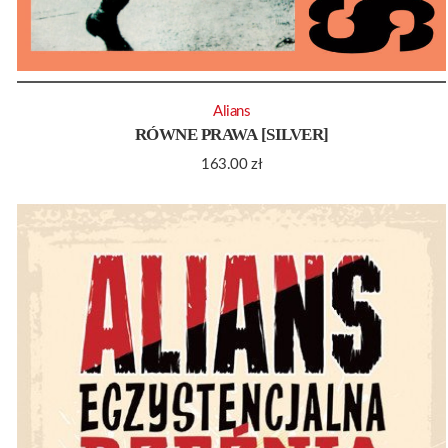
Alians
RÓWNE PRAWA [SILVER]
163.00
zł