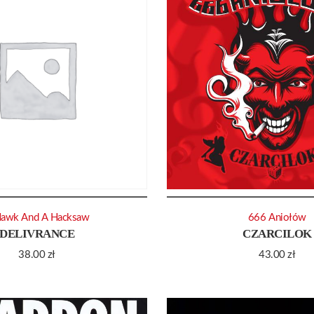
Hawk And A Hacksaw
666 Aniołów
DELIVRANCE
CZARCILOK
38.00
zł
43.00
zł