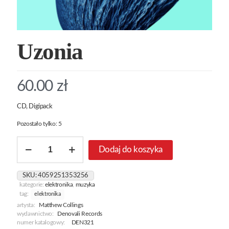
Uzonia
60.00
zł
CD, Digipack
Pozostało tylko: 5
ilość
Dodaj do koszyka
Uzonia
SKU:
4059251353256
kategorie:
elektronika
,
muzyka
tag:
elektronika
artysta:
Matthew Collings
wydawnictwo:
Denovali Records
numer katalogowy:
DEN321