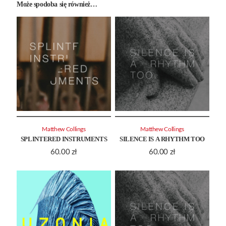
Może spodoba się również…
Matthew Collings
Matthew Collings
SPLINTERED INSTRUMENTS
SILENCE IS A RHYTHM TOO
60.00
zł
60.00
zł