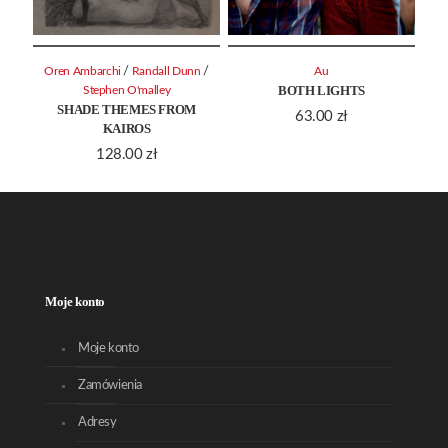
/
/
Oren Ambarchi
Randall Dunn
Au
BOTH LIGHTS
Stephen O'malley
SHADE THEMES FROM
63.00
zł
KAIROS
128.00
zł
Moje konto
Moje konto
Zamówienia
Adresy