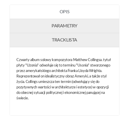
OPIS
PARAMETRY
TRACKLISTA
Czwarty album solowy kompozytora Matthew Collingsa. tytuł
płyty "Uzonia" odwołuje się to terminu "Usonia" stworzonego
przez amerykańskiego architekta Franka Lloyda Wrighta.
Reprezentował on idealistyczny obraz Ameryki, a także styl
życia. Collings umieszcza ten termin (odwołujący się do
pozytywnych wartości w architekturze i estetyce) w opozycji
do obecnej sytuacji politycznej i ekonomicznej panującej na
świecie.