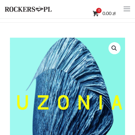
0
0.00 zł