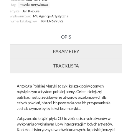
tag:
muzyka rozrywkowa
artysta:
Jan Kiepura
wydawnictwo:
Mtj Agencja Artystyczna
numer katalogowy:
KMTJ7699392
OPIS
PARAMETRY
TRACKLISTA
Antologia Polskiej Muzyki to cykl książek poświęconych
największym artystom polskiej sceny. Celem niniejszej
publikacji jest przedstawienie utworów przełomowych dla
całych pokoleń, historii ich powstania oraz ich przypomnienie.
Jednak czymże byłby tekst bez muzyki…
Załączona do książki płyta CD to zbiór opisanych utworów w
wykonaniu oryginalnym lub w interpretacji młodych artystów.
Kontekst historyczny utworów kluczowych dla polskiej muzyki