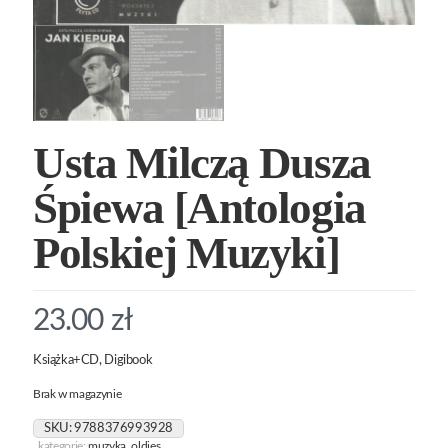
Usta Milczą Dusza
Śpiewa [Antologia
Polskiej Muzyki]
23.00
zł
Książka+CD, Digibook
Brak w magazynie
SKU:
9788376993928
kategorie:
muzyka
,
oldies