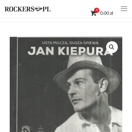
0
0.00 zł