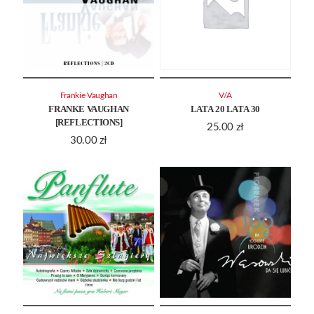
Frankie Vaughan
V/A
FRANKE VAUGHAN
LATA 20 LATA 30
[REFLECTIONS]
25.00
zł
30.00
zł