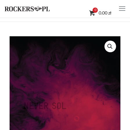
0
0.00 zł