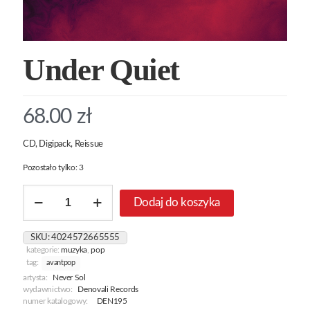
Under Quiet
68.00
zł
CD, Digipack, Reissue
Pozostało tylko: 3
ilość
Dodaj do koszyka
Under
Quiet
SKU:
4024572665555
kategorie:
muzyka
,
pop
tag:
avantpop
artysta:
Never Sol
wydawnictwo:
Denovali Records
numer katalogowy:
DEN195