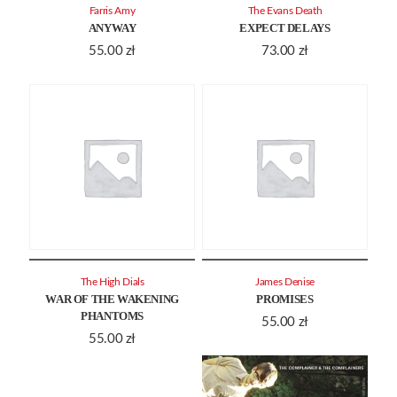
Farris Amy
The Evans Death
ANYWAY
EXPECT DELAYS
55.00
zł
73.00
zł
The High Dials
James Denise
WAR OF THE WAKENING
PROMISES
PHANTOMS
55.00
zł
55.00
zł