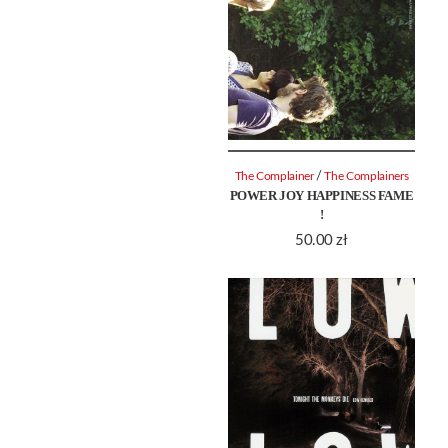
/
The Complainer
The Complainers
POWER JOY HAPPINESS FAME
!
50.00
zł