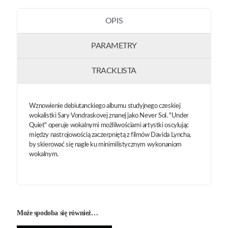
OPIS
PARAMETRY
TRACKLISTA
Wznowienie debiutanckiego albumu studyjnego czeskiej
wokalistki Sary Vondraskovej znanej jako Never Sol. "Under
Quiet" operuje wokalnymi możlilwościami artystki oscylując
między nastrojowością zaczerpniętą z filmów Davida Lyncha,
by skierować się nagle ku minimilistycznym wykonaniom
wokalnym.
Może spodoba się również…