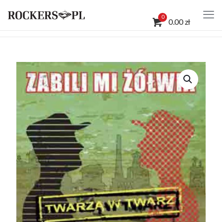
0
0.00 zł