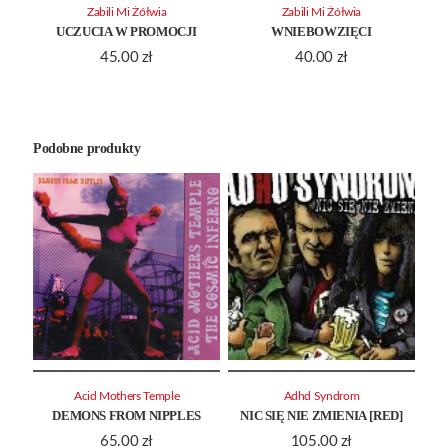
Zabili Mi Żółwia
Zabili Mi Żółwia
UCZUCIA W PROMOCJI
WNIEBOWZIĘCI
45.00
zł
40.00
zł
Podobne produkty
Acid Mothers Temple
Adhd Syndrom
DEMONS FROM NIPPLES
NIC SIĘ NIE ZMIENIA [RED]
65.00
zł
105.00
zł