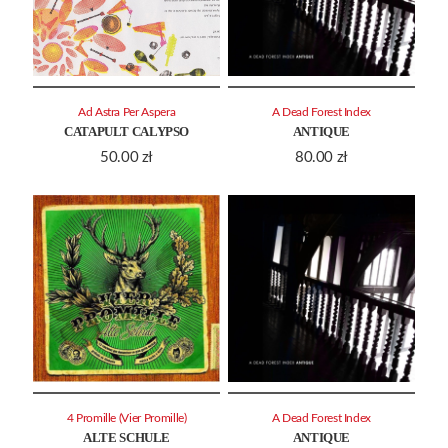
Ad Astra Per Aspera
A Dead Forest Index
CATAPULT CALYPSO
ANTIQUE
50.00
zł
80.00
zł
4 Promille (Vier Promille)
A Dead Forest Index
ALTE SCHULE
ANTIQUE