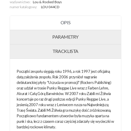
wydawnictwo:
Lou & Rocked Boys
numer katalogowy:
LOU 044CD
OPIS
PARAMETRY
TRACKLISTA
Początki zespołu sięgają roku 1996, a rok 1997 jest oficjalną
datą zalożenia zespołu. Rok 2006 przyniósł nagranie
debiutanckiej płyty "Uczucia w promocji" (Rockers Publishing)
oraz udział w trasie Punky Reggae Live wraz z Farben Lehre,
Akurat i Całą Górą Barwinków. W 2007 roku Zabili mi Żółwia
koncertuje po raz drugi podczas edycji Punky Reggae Live, a
jesienią 2007 roku wraz z Leniwcem rusza na Najwolniejszą
Trasę Świata. Zabili Mi Żółwia gra muzykę dość zróżnicowaną.
Początkowo fundamentem utworów była muzyka oparta na
punk i ska, lecz z czasem coraz częściej zdarzały się wycieczki w
bardziej rockowe klimaty.