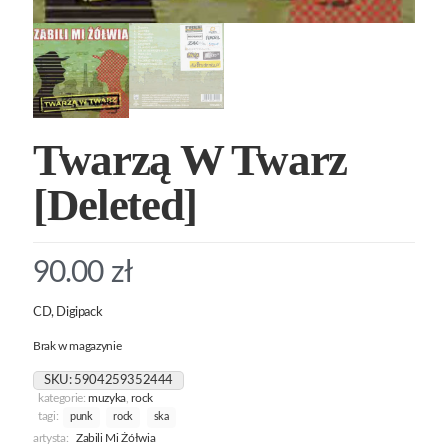
Twarzą W Twarz
[Deleted]
90.00
zł
CD, Digipack
Brak w magazynie
SKU:
5904259352444
kategorie:
muzyka
,
rock
tagi:
punk
rock
ska
artysta:
Zabili Mi Żółwia