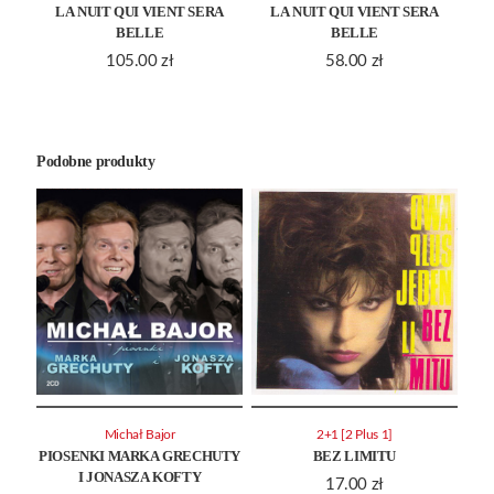
LA NUIT QUI VIENT SERA
LA NUIT QUI VIENT SERA
BELLE
BELLE
105.00
zł
58.00
zł
Podobne produkty
Michał Bajor
2+1 [2 Plus 1]
PIOSENKI MARKA GRECHUTY
BEZ LIMITU
I JONASZA KOFTY
17.00
zł