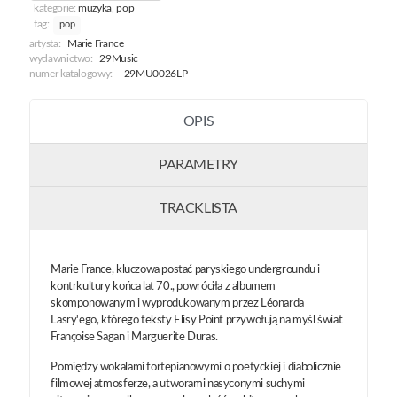
kategorie:
muzyka
,
pop
tag:
pop
artysta:
Marie France
wydawnictwo:
29Music
numer katalogowy:
29MU0026LP
OPIS
PARAMETRY
TRACKLISTA
Marie France, kluczowa postać paryskiego undergroundu i
kontrkultury końca lat 70., powróciła z albumem
skomponowanym i wyprodukowanym przez Léonarda
Lasry'ego, którego teksty Elisy Point przywołują na myśl świat
Françoise Sagan i Marguerite Duras.
Pomiędzy wokalami fortepianowymi o poetyckiej i diabolicznie
filmowej atmosferze, a utworami nasyconymi suchymi