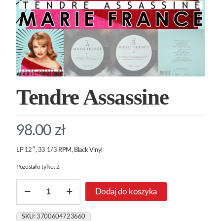
Tendre Assassine
98.00
zł
LP 12″, 33 1/3 RPM, Black Vinyl
Pozostało tylko: 2
ilość
Dodaj do koszyka
Tendre
Assassine
SKU:
3700604723660