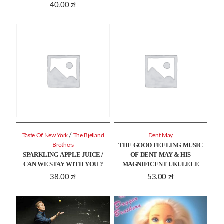
40.00
zł
/
Taste Of New York
The Bjelland
Dent May
THE GOOD FEELING MUSIC
Brothers
SPARKLING APPLE JUICE /
OF DENT MAY & HIS
CAN WE STAY WITH YOU ?
MAGNIFICENT UKULELE
38.00
zł
53.00
zł