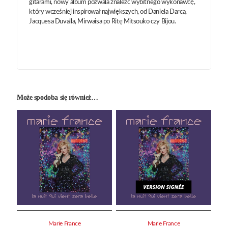
gitarami, nowy album pozwala znaleźć wybitnego wykonawcę,
który wcześniej inspirował największych, od Daniela Darca,
Jacquesa Duvalla, Mirwaisa po Ritę Mitsouko czy Bijou.
Może spodoba się również…
Marie France
Marie France