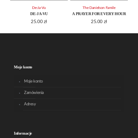
De-Ja-Vu
The Danielson Famile
DE-JA-VU
A PRAYER FOR EVERY HOUR
25.00
zł
25.00
zł
Moje konto
Moje konto
Zamówienia
Adresy
Informacje