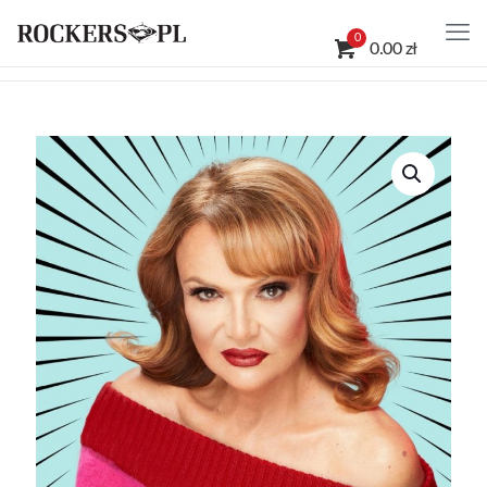
0
0.00 zł