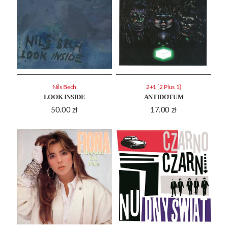
Nils Bech
2+1 [2 Plus 1]
LOOK INSIDE
ANTIDOTUM
50.00
zł
17.00
zł