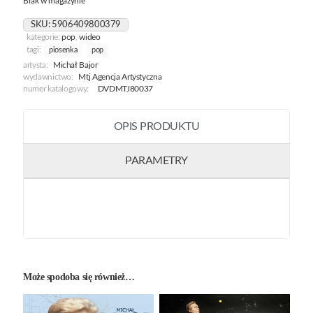
Brak w magazynie
SKU:
5906409800379
kategorie:
pop
,
wideo
tagi:
piosenka
pop
artysta:
Michał Bajor
wydawnictwo:
Mtj Agencja Artystyczna
numer katalogowy:
DVDMTJ80037
OPIS PRODUKTU
PARAMETRY
Może spodoba się również…