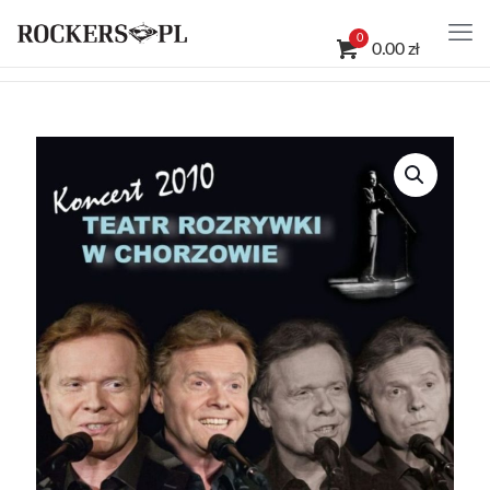
0
0.00 zł