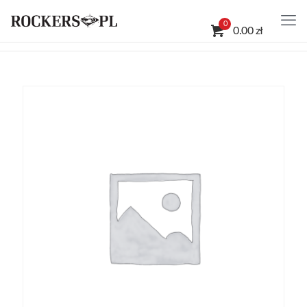
0
0.00 zł