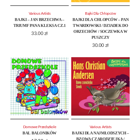
Various Artists
Bajki Dla Chłopców
BAJKI – JAN BRZECHWA –
BAJKI DLA CHŁOPCÓW – PAN
TRIUMF PANA KLEKSA CZ.1
TWARDOWSKI / DZIADEK DO
ORZECHÓW / SOCZEWKA W
33.00
zł
PUSZCZY
30.00
zł
Domowe Przedszkole
Various Artists
BAL BALONIKÓW
BAJKI DLA NAJMŁODSZYCH –
BZOWA CZARODZIEJKA /