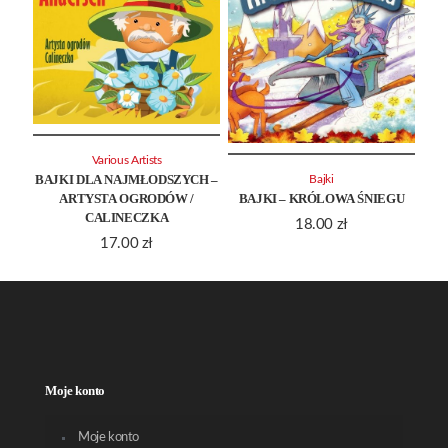
Various Artists
BAJKI DLA NAJMŁODSZYCH –
Bajki
ARTYSTA OGRODÓW /
BAJKI – KRÓLOWA ŚNIEGU
CALINECZKA
18.00
zł
17.00
zł
Moje konto
Moje konto