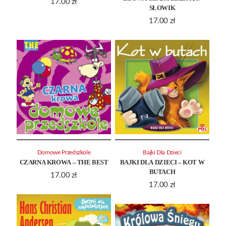
17.00
zł
SŁOWIK
17.00
zł
Domowe Przedszkole
Bajki Dla Dzieci
CZARNA KROWA – THE BEST
BAJKI DLA DZIECI – KOT W
BUTACH
17.00
zł
17.00
zł