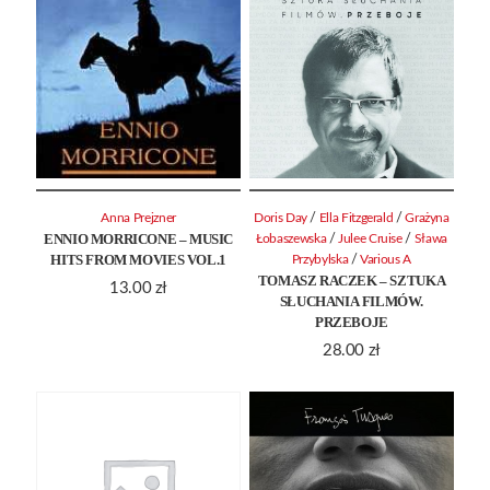
/
/
Anna Prejzner
Doris Day
Ella Fitzgerald
Grażyna
ENNIO MORRICONE – MUSIC
/
/
Łobaszewska
Julee Cruise
Sława
HITS FROM MOVIES VOL.1
/
Przybylska
Various A
TOMASZ RACZEK – SZTUKA
13.00
zł
SŁUCHANIA FILMÓW.
PRZEBOJE
28.00
zł