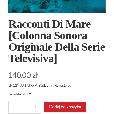
Racconti Di Mare
[Colonna Sonora
Originale Della Serie
Televisiva]
140.00
zł
LP, 12″, 33 1/3 RPM, Black Vinyl, Remastered
Pozostało tylko: 2
ilość
Dodaj do koszyka
Racconti
Di