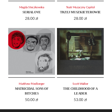
Magda Steczkowska
Teatr Muzyczny Capitol
SERIALOVE
TRZEJ MUSZKIETEROWIE
28.00
zł
28.00
zł
Matthew Friedberger
Scott Walker
MATRICIDAL SONS OF
THE CHILDHOOD OF A
BITCHES
LEADER
50.00
zł
53.00
zł