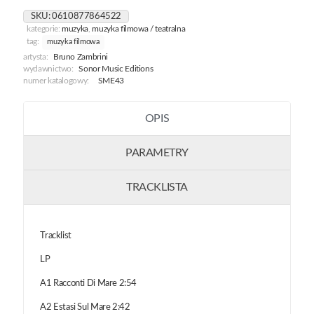
Mare
SKU:
0610877864522
[Colonna
kategorie:
muzyka
,
muzyka filmowa / teatralna
Sonora
tag:
muzyka filmowa
Originale
artysta:
Bruno Zambrini
Della
wydawnictwo:
Sonor Music Editions
Serie
numer katalogowy:
SME43
Televisiva]
OPIS
PARAMETRY
TRACKLISTA
Tracklist
LP
A1 Racconti Di Mare 2:54
A2 Estasi Sul Mare 2:42