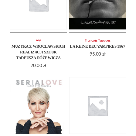
V/A
Francois Tusques
MUZYKA Z WROCŁAWSKICH
LA REINE DEC VAMPIRES 1967
REALIZACJI SZTUK
95.00
zł
TADEUSZA RÓŻEWICZA
20.00
zł