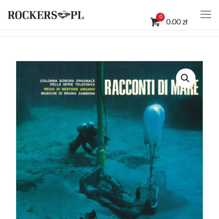
0
0.00 zł