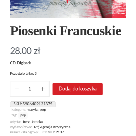
Piosenki Francuskie
28.00
zł
CD, Digipack
Pozostało tylko: 3
ilość
Dodaj do koszyka
Piosenki
Francuskie
SKU:
5906409121375
kategorie:
muzyka
,
pop
tag:
pop
artysta:
Irena Jarocka
wydawnictwo:
Mtj Agencja Artystyczna
numer katalogowy:
CDMTJ12137