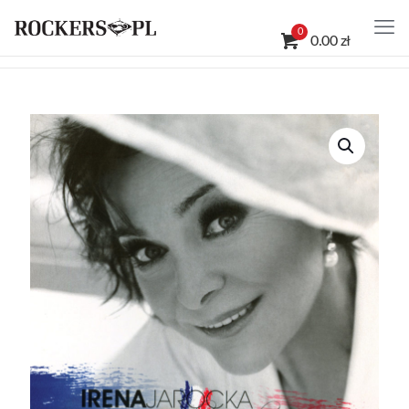
0
0.00 zł