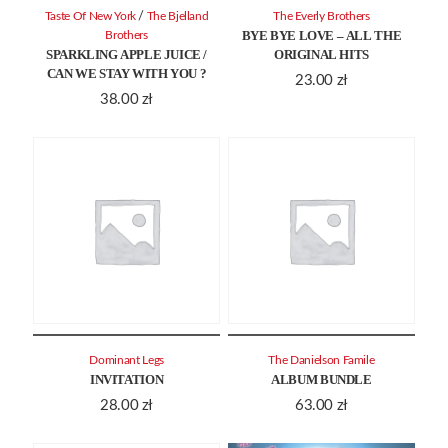
/
Taste Of New York
The Bjelland
The Everly Brothers
BYE BYE LOVE – ALL THE
Brothers
SPARKLING APPLE JUICE /
ORIGINAL HITS
CAN WE STAY WITH YOU ?
23.00
zł
38.00
zł
Dominant Legs
The Danielson Famile
INVITATION
ALBUM BUNDLE
28.00
zł
63.00
zł