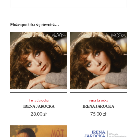
Może spodoba się również…
Irena Jarocka
Irena Jarocka
IRENA JAROCKA
IRENA JAROCKA
28.00
zł
75.00
zł