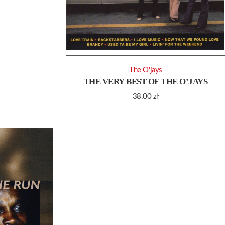
The O'jays
THE VERY BEST OF THE O’JAYS
38.00
zł