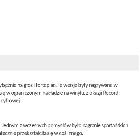
cznie na głos i fortepian. Te wersje były nagrywane w
się w ograniczonym nakładzie na winylu, z okazji Record
 cyfrowej.
a. Jednym z wczesnych pomysłów było nagranie spartańskich
atecznie przekształciła się w coś innego.