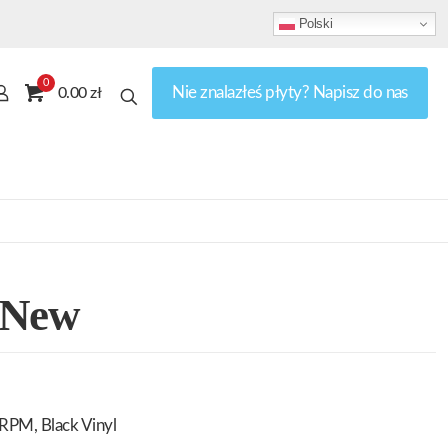
Polski
0
Nie znalazłeś płyty? Napisz do nas
0.00 zł
 New
RPM, Black Vinyl