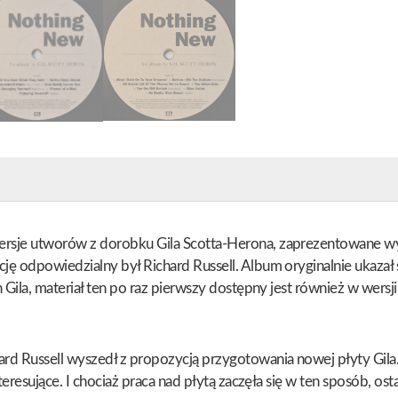
rsje utworów z dorobku Gila Scotta-Herona, zaprezentowane wyłą
ję odpowiedzialny był Richard Russell. Album oryginalnie ukazał 
 Gila, materiał ten po raz pierwszy dostępny jest również w wersji
ard Russell wyszedł z propozycją przygotowania nowej płyty Gil
teresujące. I chociaż praca nad płytą zaczęła się w ten sposób, ost