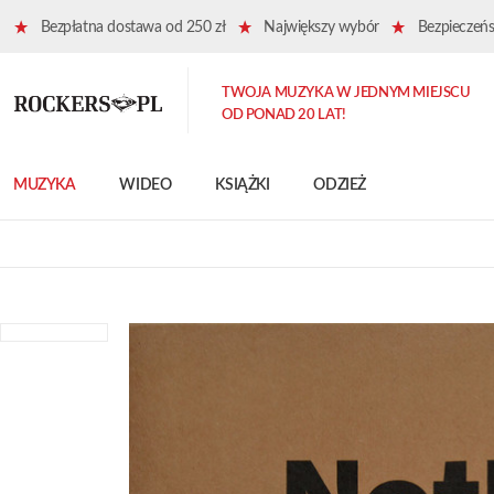
Bezpłatna dostawa od 250 zł
Największy wybór
Bezpieczeńst
TWOJA MUZYKA W JEDNYM MIEJSCU
OD PONAD 20 LAT!
MUZYKA
WIDEO
KSIĄŻKI
ODZIEŻ