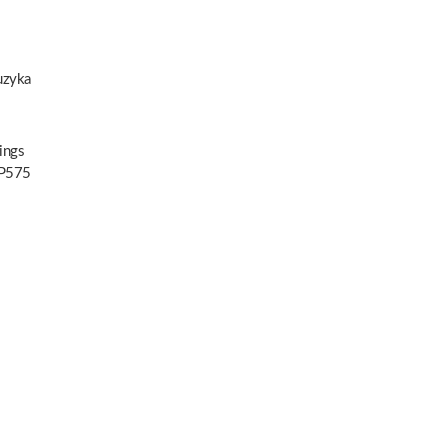
zyka
ings
P575