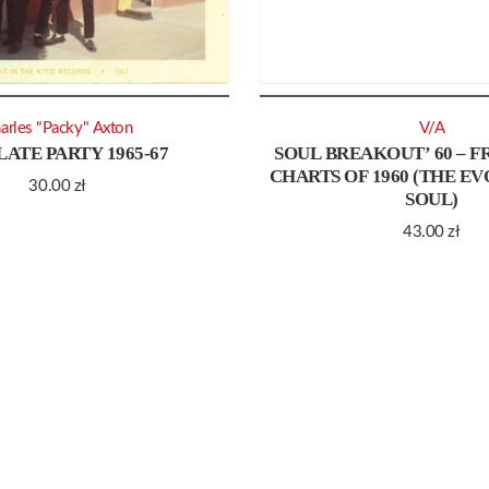
arles "Packy" Axton
V/A
LATE PARTY 1965-67
SOUL BREAKOUT’ 60 – F
CHARTS OF 1960 (THE E
30.00
zł
SOUL)
43.00
zł