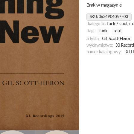
Brak w magazynie
SKU:
0634904057503
kategorie:
funk / soul
,
mu
tagi:
funk
soul
artysta:
Gil Scott-Heron
wydawnictwo:
Xl Record
numer katalogowy:
XLL