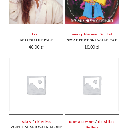
Fiona
Formacja Nieżywych Schabuff
BEYOND THE PALE
NASZE PIOSENKI NAJLEPSZE
48.00
zł
18.00
zł
/
/
Bela B.
Tiki Wolves
Taste Of New York
The Bjelland
YOU’LL NEVER WALK ALONE
Brothers