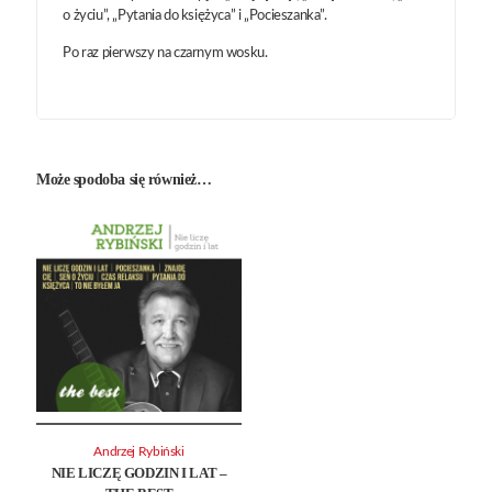
o życiu”, „Pytania do księżyca” i „Pocieszanka”.
Po raz pierwszy na czarnym wosku.
Może spodoba się również…
Andrzej Rybiński
NIE LICZĘ GODZIN I LAT –