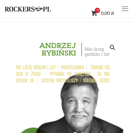
0
0.00 zł