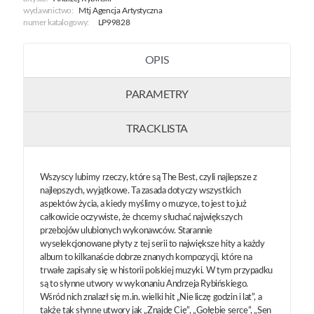
The
wydawnictwo:
Mtj Agencja Artystyczna
Best
numer katalogowy:
LP99828
OPIS
PARAMETRY
TRACKLISTA
Wszyscy lubimy rzeczy, które są The Best, czyli najlepsze z
najlepszych, wyjątkowe. Ta zasada dotyczy wszystkich
aspektów życia, a kiedy myślimy o muzyce, to jest to już
całkowicie oczywiste, że chcemy słuchać największych
przebojów ulubionych wykonawców. Starannie
wyselekcjonowane płyty z tej serii to największe hity a każdy
album to kilkanaście dobrze znanych kompozycji, które na
trwałe zapisały się w historii polskiej muzyki. W tym przypadku
są to słynne utwory w wykonaniu Andrzeja Rybińskiego.
Wśród nich znalazł się m.in. wielki hit „Nie liczę godzin i lat”, a
także tak słynne utwory jak „Znajdę Cię”, „Gołębie serce”, „Sen