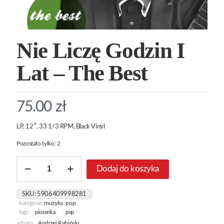
Nie Liczę Godzin I
Lat – The Best
75.00
zł
LP, 12″, 33 1/3 RPM, Black Vinyl
Pozostało tylko: 2
ilość
Dodaj do koszyka
Nie
Liczę
Godzin
SKU:
5906409998281
I
kategorie:
muzyka
,
pop
Lat
tagi:
piosenka
pop
-
artysta:
Andrzej Rybiński