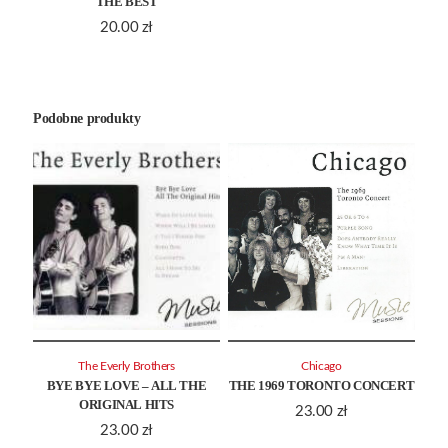
THE BEST
20.00
zł
Podobne produkty
The Everly Brothers
Chicago
BYE BYE LOVE – ALL THE
THE 1969 TORONTO CONCERT
ORIGINAL HITS
23.00
zł
23.00
zł