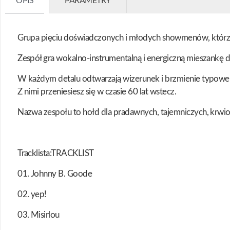
OPIS
PARAMETRY
Grupa pięciu doświadczonych i młodych showmenów, którzy ży
Zespół gra wokalno-instrumentalną i energiczną mieszankę
W każdym detalu odtwarzają wizerunek i brzmienie typowe 
Z nimi przeniesiesz się w czasie 60 lat wstecz.
Nazwa zespołu to hołd dla pradawnych, tajemniczych, krwioż
Tracklista:TRACKLIST
01. Johnny B. Goode
02. yep!
03. Misirlou