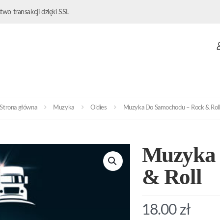
wo transakcji dzięki SSL
Strona główna
Muzyka
Oldies
Muzyka Do Samochodu – Rock & Rol
Muzyka 
& Roll
18.00
zł