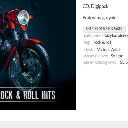
CD, Digipack
Brak w magazynie
SKU:
5901571095639
kategorie:
muzyka
,
oldie
tag:
rock & roll
artysta:
Various Artists
wydawnictwo:
Soliton
numer katalogowy:
SL 