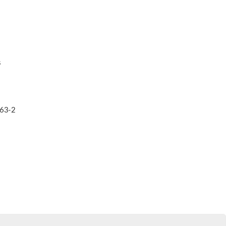
s
563-2