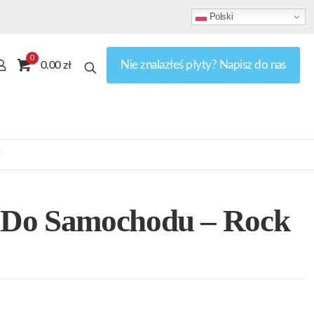
Polski
0
Nie znalazłeś płyty? Napisz do nas
0.00 zł
l
Do Samochodu – Rock