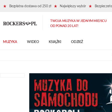
Bezpłatna dostawa od 250 zł
Największy wybór
Bezpieczeńst
TWOJA MUZYKA W JEDNYM MIEJSCU
OD PONAD 20 LAT!
MUZYKA
WIDEO
KSIĄŻKI
ODZIEŻ