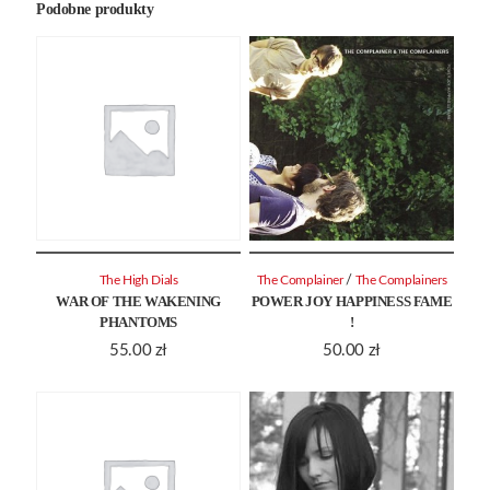
Podobne produkty
/
The High Dials
The Complainer
The Complainers
WAR OF THE WAKENING
POWER JOY HAPPINESS FAME
PHANTOMS
!
55.00
zł
50.00
zł