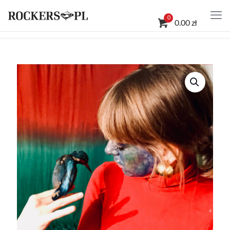
0
0.00 zł