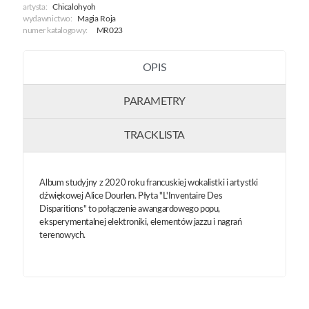
artysta:
Chicalohyoh
wydawnictwo:
Magia Roja
numer katalogowy:
MR023
OPIS
PARAMETRY
TRACKLISTA
Album studyjny z 2020 roku francuskiej wokalistki i artystki
dźwiękowej Alice Dourlen. Płyta "L'Inventaire Des
Disparitions" to połączenie awangardowego popu,
eksperymentalnej elektroniki, elementów jazzu i nagrań
terenowych.