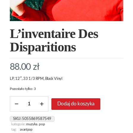
L’inventaire Des
Disparitions
88.00
zł
LP, 12″, 33 1/3 RPM, Black Vinyl
Pozostało tylko: 3
ilość
Dodaj do koszyka
L'inventaire
Des
Disparitions
SKU:
5055869587549
kategorie:
muzyka
,
pop
tag:
avantpop