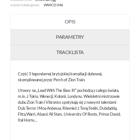
numer katalogowy:
WWCD 046
OPIS
PARAMETRY
TRACKLISTA
Część 3 legendarnej brytyjskiej kompilacji dubowej,
skompilowanej przez Perch of Zion Train.
Utwory na „Lead With The Bass III” pochodzą z całego świata,
m.in. z Tokio, Wenecji, Kolonii, Londynu. Wieloletni mistrzowie
dubu Zion Train i Vibronics spotykają się z nowymi talentami
Dub Terror i Moa Anbessa. Również z Teną Stelin, Dubdaddą,
Fittą Warri, Abassi All Stars, University Of Roots, Prince David,
Ital Horns…