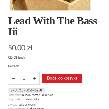
Lead With The Bass
Iii
50.00
zł
CD, Digipack
Na stanie
ilość
Dodaj do koszyka
Lead
With
The
SKU:
7187505546288
Bass
kategorie:
muzyka
,
reggae / dub / ska
Iii
tagi:
dub
elektronika
artysta:
Various Artists
wydawnictwo:
Universal Egg