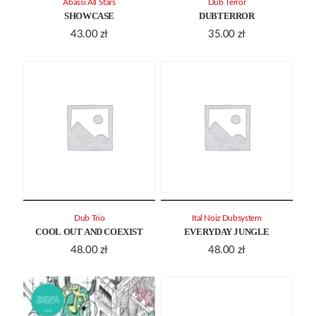
Abassi All Stars
Dub Terror
SHOWCASE
DUBTERROR
43.00
zł
35.00
zł
Dub Trio
Ital Noiz Dubsystem
COOL OUT AND COEXIST
EVERYDAY JUNGLE
48.00
zł
48.00
zł