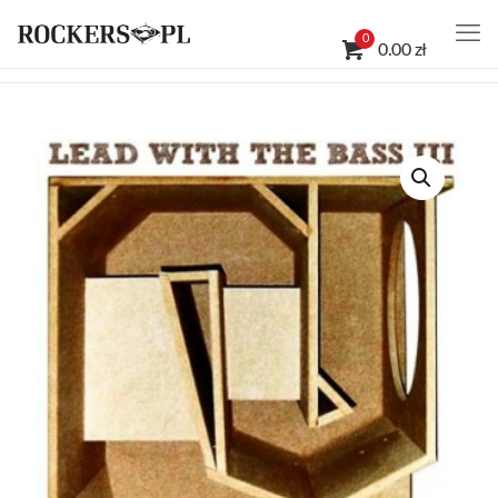
0
0.00 zł