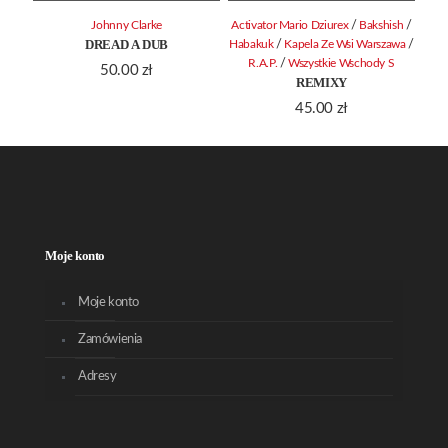
/
/
Johnny Clarke
Activator Mario Dziurex
Bakshish
DREAD A DUB
/
/
Habakuk
Kapela Ze Wsi Warszawa
/
R.A.P.
Wszystkie Wschody S
50.00
zł
REMIXY
45.00
zł
Moje konto
Moje konto
Zamówienia
Adresy