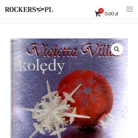
0
0.00 zł