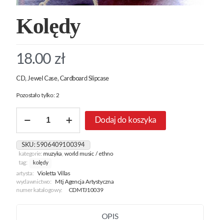
Kolędy
18.00
zł
CD, Jewel Case, Cardboard Slipcase
Pozostało tylko: 2
ilość
Dodaj do koszyka
Kolędy
SKU:
5906409100394
kategorie:
muzyka
,
world music / ethno
tag:
kolędy
artysta:
Violetta Villas
wydawnictwo:
Mtj Agencja Artystyczna
numer katalogowy:
CDMTJ10039
OPIS