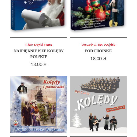
Chór Męski Harfa
Wawele & Jan Wojdak
NAJPIĘKNIEJSZE KOLĘDY
POD CHOINKĘ
POLSKIE
18.00
zł
13.00
zł