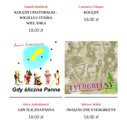
Stasiek Wielanek
Czerwony Tulipan
KOLĘDY I PASTORAŁKI –
KOLĘDY
WIGILIA U STAŚKA
18.00
zł
WIELANKA
18.00
zł
Anna Jurksztowicz
Various Artists
GDY ŚLICZNA PANNA
ŚWIĄTECZNE EVERGREENY
18.00
zł
18.00
zł