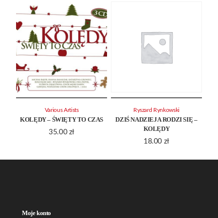
Various Artists
Ryszard Rynkowski
KOLĘDY – ŚWIĘTY TO CZAS
DZIŚ NADZIEJA RODZI SIĘ –
KOLĘDY
35.00
zł
18.00
zł
Moje konto