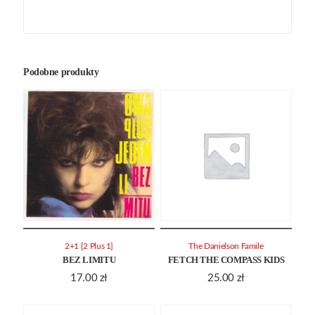
Podobne produkty
2+1 [2 Plus 1]
The Danielson Famile
BEZ LIMITU
FETCH THE COMPASS KIDS
17.00
zł
25.00
zł