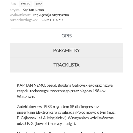
tagi:
electro
pop
artysta:
Kapitan Nemo
wydawnictwo:
Mtj Agencja Artystyczna
numer katalogowy:
CDMTJ10250
OPIS
PARAMETRY
TRACKLISTA
KAPITAN NEMO, pseud. Bogdana Gajkowskiego oraz nazwa
zespołu rockowego utworzonego przez niego w 1984 w
Warszawie.
Zadebiutował w 1983 nagraniem SP dla Tonpressu z
piosenkami Elektroniczna cywilizacja i Po co mówić o tym (muz.
B. Gajkowski, sł. A. Mogielnicki). W nagraniach wzięli wówczas
udział B. Gajkowski i muzycy studyjni.