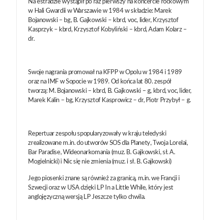
Na estradzie wystąpił po raz pierwszy na koncercie rockowym
w Hali Gwardii w Warszawie w 1984 w składzie: Marek
Bojanowski – bg, B. Gajkowski – kbrd, voc, lider, Krzysztof
Kasprzyk – kbrd, Krzysztof Kobyliński – kbrd, Adam Kolarz –
dr.
Swoje nagrania promował na KFPP w Opolu w 1984 i 1989
oraz na IMF w Sopocie w 1989. Od końca lat 80. zespół
tworzą: M. Bojanowski – kbrd, B. Gajkowski – g, kbrd, voc, lider,
Marek Kalin – bg, Krzysztof Kasprowicz – dr, Piotr Przybył – g.
Repertuar zespołu spopularyzowały w kraju teledyski
zrealizowane m.in. do utworów SOS dla Planety, Twoja Lorelai,
Bar Paradise, Wideonarkomania (muz. B. Gajkowski, sł. A.
Mogielnicki) i Nic się nie zmienia (muz. i sł. B. Gajkowski)
Jego piosenki znane są również za granicą, m.in. we Francji i
Szwecji oraz w USA dzięki LP In a Little While, który jest
anglojęzyczną wersją LP Jeszcze tylko chwila.