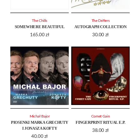
The Chills
The Drifters
SOMEWHERE BEAUTIFUL
AUTOGRAPH COLLECTION
165.00
zł
30.00
zł
Michał Bajor
Comet Gain
PIOSENKI MARKA GRECHUTY
FINGERPRINT RITUAL E.P.
I JONASZA KOFTY
38.00
zł
40.00
zł