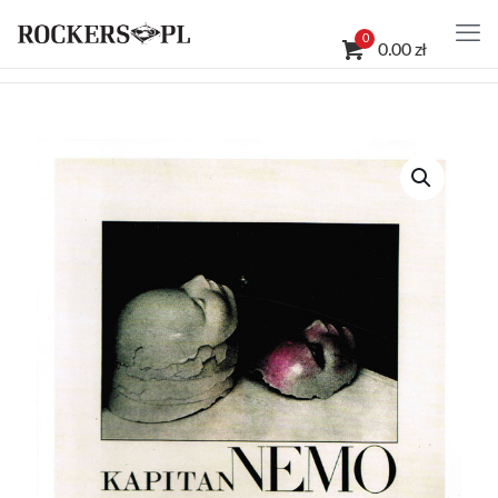
0
0.00 zł