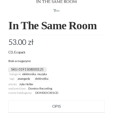
In The Same Room
53.00
zł
CD, Ecopack
Brak w magazynie
SKU:
0191508000125
kategorie:
elektronika
,
muzyka
tagi:
awangarda
elektronika
artysta:
Julia Holter
wydawnictwo:
Domino Recording
numer katalogowy:
DOMDOC001CD
OPIS