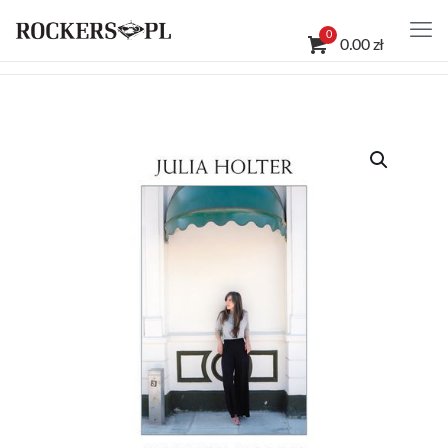
0
0.00 zł