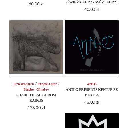
(ŚWIEŻY KURZ / SVĚŽÍ KURZ)
60.00
zł
40.00
zł
/
/
Oren Ambarchi
Randall Dunn
Anti-G
ANTI-G PRESENTS KENTJE’SZ
Stephen O'malley
SHADE THEMES FROM
BEATSZ
KAIROS
43.00
zł
128.00
zł