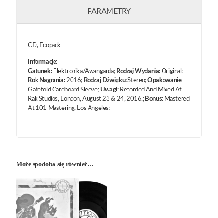
PARAMETRY
CD, Ecopack
Informacje:
Gatunek:
Elektronika/Awangarda;
Rodzaj Wydania:
Original;
Rok Nagrania:
2016;
Rodzaj Dźwięku:
Stereo;
Opakowanie:
Gatefold Cardboard Sleeve;
Uwagi:
Recorded And Mixed At
Rak Studios, London, August 23 & 24, 2016.;
Bonus:
Mastered
At 101 Mastering, Los Angeles;
Może spodoba się również…