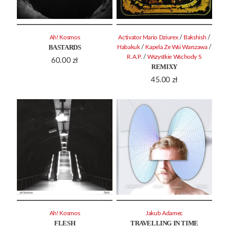
/
/
Ah! Kosmos
Activator Mario Dziurex
Bakshish
BASTARDS
/
/
Habakuk
Kapela Ze Wsi Warszawa
/
R.A.P.
Wszystkie Wschody S
60.00
zł
REMIXY
45.00
zł
Ah! Kosmos
Jakub Adamec
FLESH
TRAVELLING IN TIME