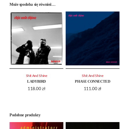
Może spodoba się również…
Shit And Shine
Shit And Shine
LADYBIRD
PHASE CONNECTED
118.00
zł
111.00
zł
Podobne produkty