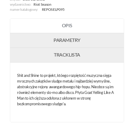
wydawnictwo:
Riot Season
numer katalogowy:
REPOSELP095
OPIS
PARAMETRY
TRACKLISTA
Shit and Shine to projekt, któego rozpiętość muzyczna sięga
mrocznych zakątków sludge metalu i najbardziej wymyślne,
abstrakcyjne rejony awangardowego hip-hopu. Nieobce są im
również elementy slo-mo albo disco. Płyta Goat Yelling Like A
Man to ich cięższa odsłona z ukłonem w stronę
bezkompromisowego sludge'a.