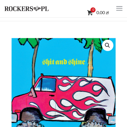
0
0.00 zł