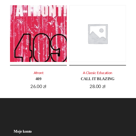
Afront
A Classic Education
409
CALL IT BLAZING
26.00
zł
28.00
zł
Moje konto