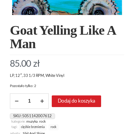
Goat Yelling Like A
Man
85.00
zł
LP, 12″, 33 1/3 RPM, White Vinyl
Pozostało tylko: 2
ilość
Dodaj do koszyka
Goat
Yelling
Like
SKU:
5051142007612
A
kategorie:
muzyka
,
rock
Man
tagi:
ciężkie brzmienia
rock
artysta:
Shit And Shine