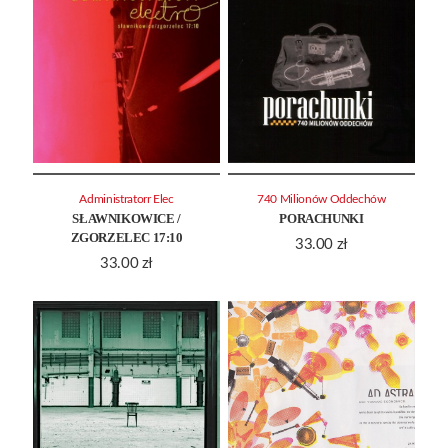
Administratorr Elec
740 Milionów Oddechów
SŁAWNIKOWICE /
PORACHUNKI
ZGORZELEC 17:10
33.00
zł
33.00
zł