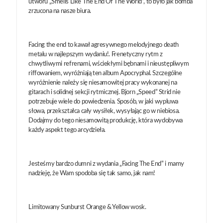
utworu „Smells Like The End Of The World”, to było jak bomba
zrzucona na nasze biura.
Facing the end to kawał agresywnego melodyjnego death
metalu w najlepszym wydaniu!. Frenetyczny rytm z
chwytliwymi refrenami, wściekłymi bębnami i nieustępliwym
riffowaniem, wyróżniają ten album Apocryphal. Szczególne
wyróżnienie należy się niesamowitej pracy wykonanej na
gitarach i solidnej sekcji rytmicznej. Bjorn „Speed” Strid nie
potrzebuje wiele do powiedzenia. Sposób, w jaki wypluwa
słowa, przekształca cały wysiłek, wysyłając go w niebiosa.
Dodajmy do tego niesamowitą produkcję, która wydobywa
każdy aspekt tego arcydzieła.
Jesteśmy bardzo dumni z wydania „Facing The End” i mamy
nadzieję, że Wam spodoba się tak samo, jak nam!
Limitowany Sunburst Orange & Yellow wosk.