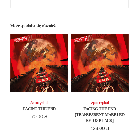
Może spodoba się również…
Apocryphal
Apocryphal
FACING THE END
FACING THE END
[TRANSPARENT MARBLED
70.00
zł
RED & BLACK]
128.00
zł