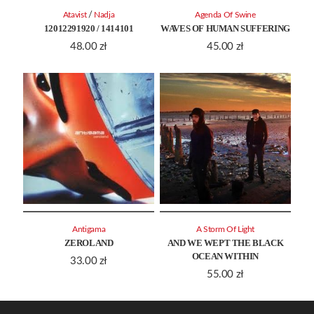
/
Atavist
Nadja
Agenda Of Swine
12012291920 / 1414101
WAVES OF HUMAN SUFFERING
48.00
zł
45.00
zł
Antigama
A Storm Of Light
ZEROLAND
AND WE WEPT THE BLACK
OCEAN WITHIN
33.00
zł
55.00
zł