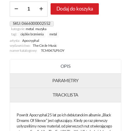
ilość
Dodaj do koszyka
Facing
The
End
SKU:
0666000002552
[Sunburst
kategorie:
metal
,
muzyka
Orange
tagi:
ciężkie brzmienia
metal
&
artysta:
Apocryphal
Yellow]
wydawnictwo:
The Circle Music
numer katalogowy:
TCM047LPSOY
OPIS
PARAMETRY
TRACKLISTA
Powrót Apocryphal 25 lat po ich debiutanckim albumie „Black
Dreams Of Silence” jest ogłuszający. Kiedy po raz pierwszy
usłyszeliśmy nowy materiał, od pierwszych nut otwierającego