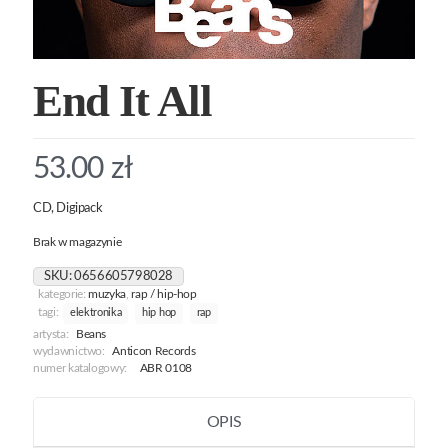
End It All
53.00
zł
CD, Digipack
Brak w magazynie
SKU:
0656605798028
kategorie:
muzyka
,
rap / hip-hop
tagi:
elektronika
hip hop
rap
artysta:
Beans
wydawnictwo:
Anticon Records
numer katalogowy:
ABR 0108
OPIS