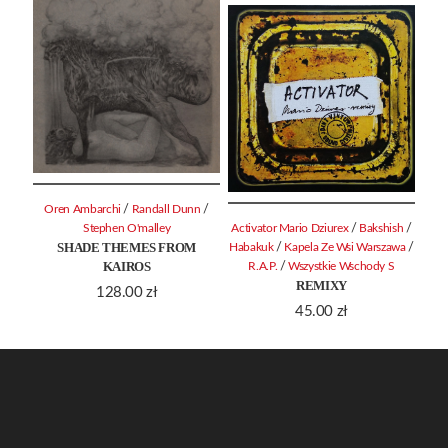
/
/
Oren Ambarchi
Randall Dunn
/
/
Stephen O'malley
Activator Mario Dziurex
Bakshish
SHADE THEMES FROM
/
/
Habakuk
Kapela Ze Wsi Warszawa
KAIROS
/
R.A.P.
Wszystkie Wschody S
REMIXY
128.00
zł
45.00
zł