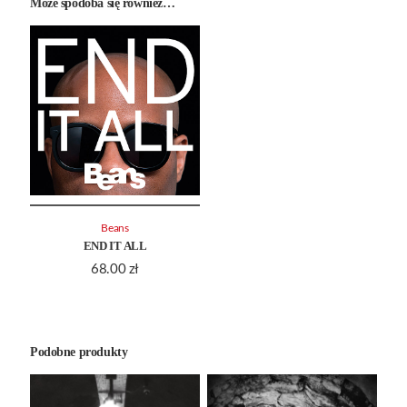
Może spodoba się również…
Beans
END IT ALL
68.00
zł
Podobne produkty