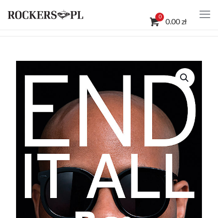
0
0.00 zł