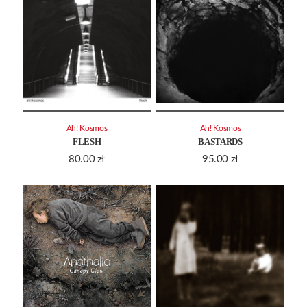
Ah! Kosmos
Ah! Kosmos
FLESH
BASTARDS
80.00
zł
95.00
zł