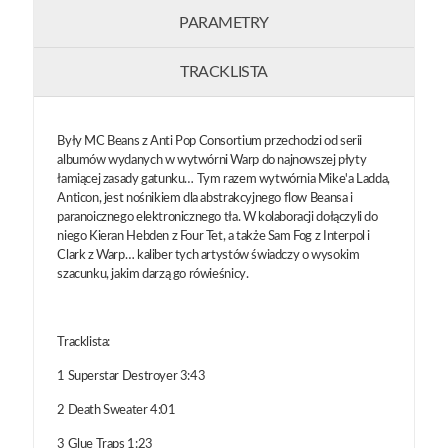
PARAMETRY
TRACKLISTA
Były MC Beans z Anti Pop Consortium przechodzi od serii
albumów wydanych w wytwórni Warp do najnowszej płyty
łamiącej zasady gatunku… Tym razem wytwórnia Mike'a Ladda,
Anticon, jest nośnikiem dla abstrakcyjnego flow Beansa i
paranoicznego elektronicznego tła. W kolaboracji dołączyli do
niego Kieran Hebden z Four Tet, a także Sam Fog z Interpol i
Clark z Warp… kaliber tych artystów świadczy o wysokim
szacunku, jakim darzą go rówieśnicy.
Tracklista:
1 Superstar Destroyer 3:43
2 Death Sweater 4:01
3 Glue Traps 1:23