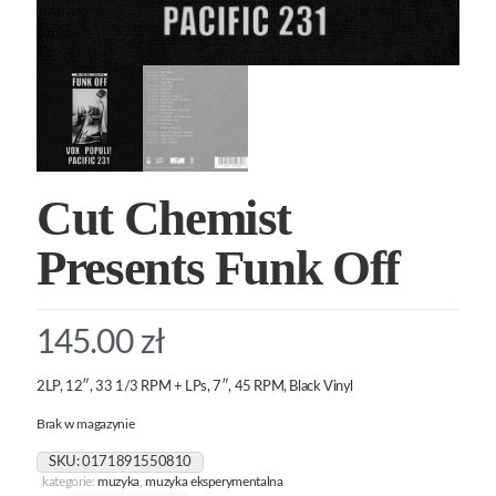
Cut Chemist
Presents Funk Off
145.00
zł
2LP, 12″, 33 1/3 RPM + LPs, 7″, 45 RPM, Black Vinyl
Brak w magazynie
SKU:
0171891550810
kategorie:
muzyka
,
muzyka eksperymentalna