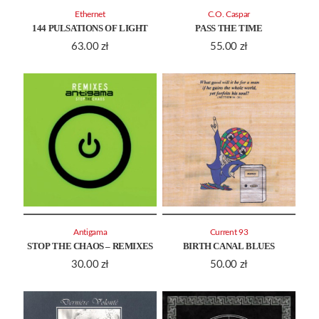
Ethernet
C.O. Caspar
144 PULSATIONS OF LIGHT
PASS THE TIME
63.00
zł
55.00
zł
Antigama
Current 93
STOP THE CHAOS – REMIXES
BIRTH CANAL BLUES
30.00
zł
50.00
zł