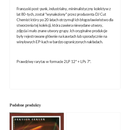
Francuski post-punk, industrialny, minimalistyczny kolektyw z
lat 80-tych, został "wynaleziony" przez producenta DJ Cut
Chemist który po 20 latach otrzymujł ich błogosławieństwo dla
stworzenia tej kolekcji, która zawiera niewydane utwory,
zdjęcia i mało znane utwory grupy. Ich oryginalne produkcje
były rejestrowane głównie na kasetach lub sporadycznie na
winylowych EP-kach w bardzo ograniczonych nakładach.
Prawdziwy rarytas w formacie 2LP 12" + LPs 7".
Podobne produkty