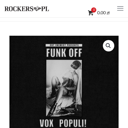
0
0.00 zł