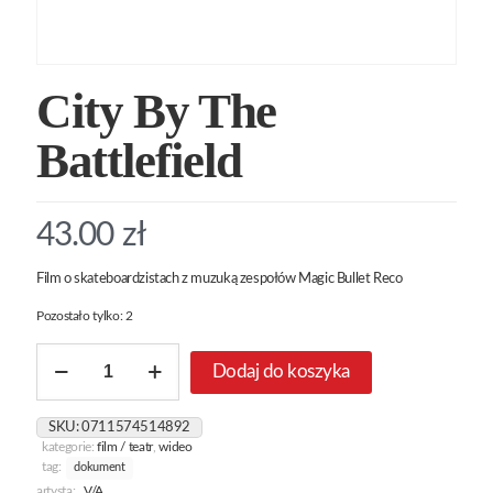
City By The
Battlefield
43.00
zł
Film o skateboardzistach z muzuką zespołów Magic Bullet Reco
Pozostało tylko: 2
ilość
Dodaj do koszyka
City
By
The
SKU:
0711574514892
Battlefield
kategorie:
film / teatr
,
wideo
tag:
dokument
artysta:
V/A