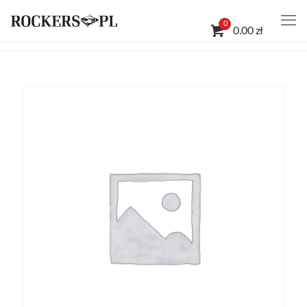
0
0.00 zł