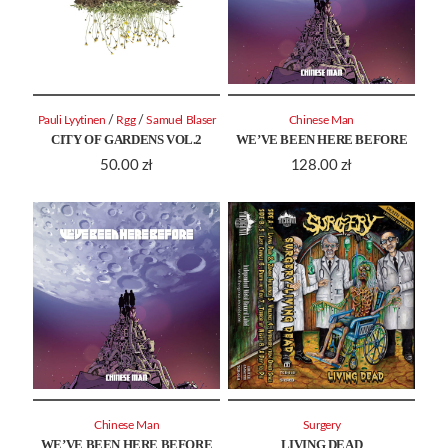
/
/
Pauli Lyytinen
Rgg
Samuel Blaser
Chinese Man
CITY OF GARDENS VOL.2
WE’VE BEEN HERE BEFORE
50.00
zł
128.00
zł
Chinese Man
Surgery
WE’VE BEEN HERE BEFORE
LIVING DEAD