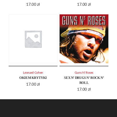
17.00
zł
17.00
zł
Leonard Cohen
Guns N' Roses
OKIEM KRYTYKI
SEX N’ DRUGS N’ ROCK N’
ROLL
17.00
zł
17.00
zł