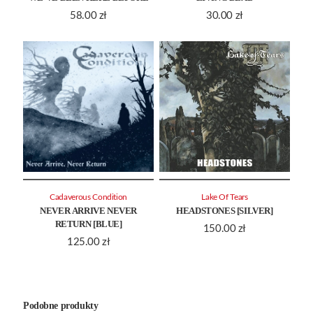
58.00
zł
30.00
zł
Cadaverous Condition
Lake Of Tears
NEVER ARRIVE NEVER
HEADSTONES [SILVER]
RETURN [BLUE]
150.00
zł
125.00
zł
Podobne produkty